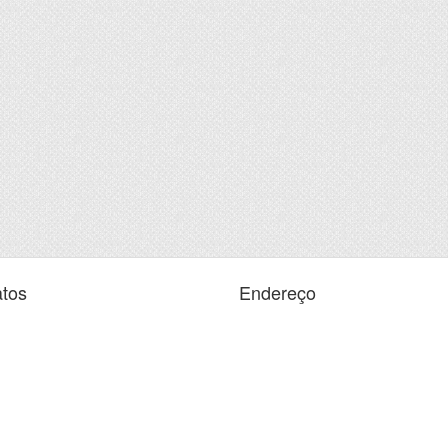
tos
Endereço
e:
(67) 3010-0808
R. Guia Lopes, 663 - Centro - PRAÇA
MANVAILER
e:
0800-067-0801
Ponta Porã - MS, 79904-654
uvidoria@pontapora.ms.gov.br
Encontre no mapa
↗