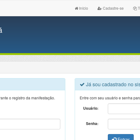
Início
Cadastre-se
T
ã
Já sou cadastrado no si
ante o registro da manifestação.
Entre com seu usuário e senha par
Usuário:
Senha:
Entrar